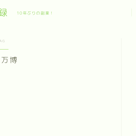
録
10年ぶりの副業！
AG
西万博