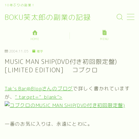
10年ぶりの副業！
BOKU笑太郎の副業の記録
MENU
HOME
MENU
Contact
2004.11.05
雑学
MUSIC MAN SHIP(DVD付き初回限定盤)
Menu
[LIMITED EDITION] コブクロ
About
Tak’s Bar@Blogさんのブログ
で詳しく書かれています
が、
” target=”_blank”>
一番のお気に入りは、永遠にとわに。