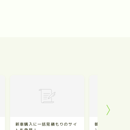
新車購入に一括見積もりのサイ
韓国料理「カンジ
トを発見！
ン」が取り寄せで