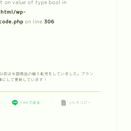
et on value of type bool in
_html/wp-
code.php
on line
306
。以前は米国商品の輸入転売をしていました。ブラン
事にして更新しています！
LINEで送る
URLをコピー