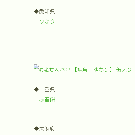
◆愛知県
ゆかり
◆三重県
赤福餅
◆大阪府