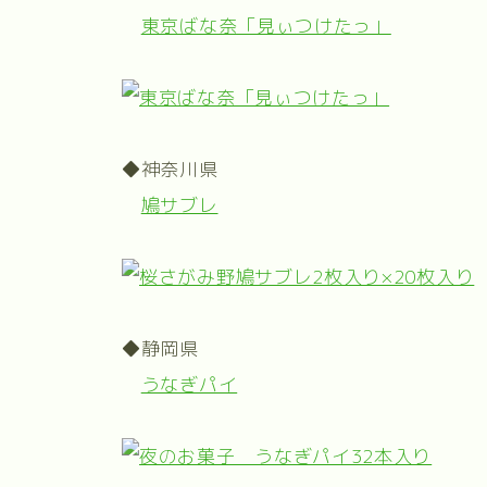
東京ばな奈「見ぃつけたっ」
◆神奈川県
鳩サブレ
◆静岡県
うなぎパイ