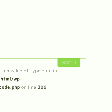
ABOUT ME
et on value of type bool in
_html/wp-
code.php
on line
306