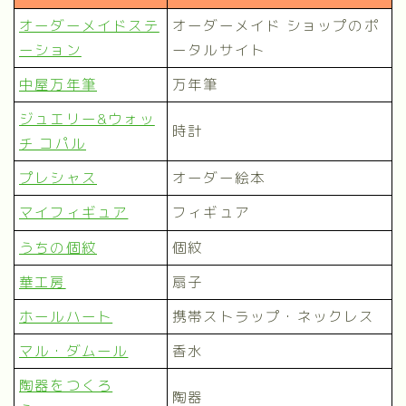
オーダーメイドステ
オーダーメイド ショップのポ
ーション
ータルサイト
中屋万年筆
万年筆
ジュエリー&ウォッ
時計
チ コパル
プレシャス
オーダー絵本
マイフィギュア
フィギュア
うちの個紋
個紋
華工房
扇子
ホールハート
携帯ストラップ・ネックレス
マル・ダムール
香水
陶器をつくろ
陶器