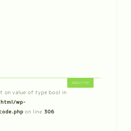
ABOUT ME
et on value of type bool in
_html/wp-
code.php
on line
306